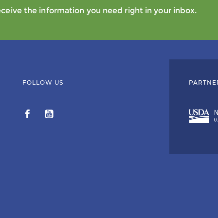
eive the information you need right in your inbox.
FOLLOW US
PARTNE